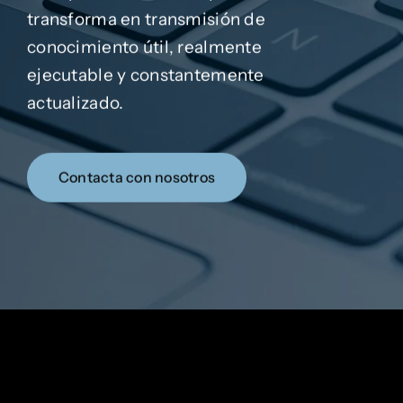
transforma en transmisión de
conocimiento útil, realmente
ejecutable y constantemente
actualizado.
Contacta con nosotros