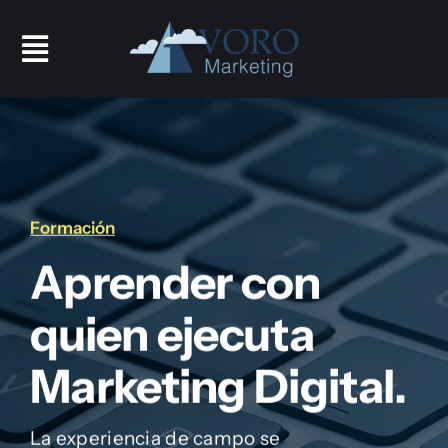
Skip
to
Toggle
content
Navigation
HOME
SERVICIOS
Formación
FORMACIÓN
Aprender con
quien ejecuta
NOSOTROS
Marketing Digital.
La experiencia de campo se